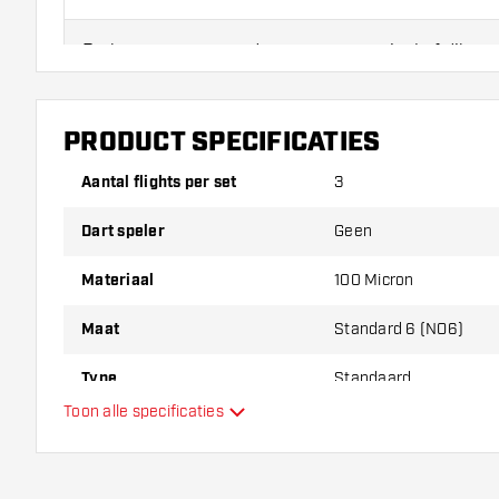
Probeer eens een andere vorm, materiaal of dikte v
erachter te komen welke variant het beste bij je pas
PRODUCT SPECIFICATIES
Aantal flights per set
3
Dart speler
Geen
Materiaal
100 Micron
Maat
Standard 6 (NO6)
Type
Standaard
Toon alle specificaties
Flexibiliteit
Extra kleuren