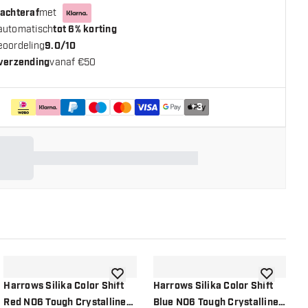
 achteraf
met
automatisch
tot 6% korting
eoordeling
9.0/10
 verzending
vanaf €50
+
3
n aan verlanglijst
toevoegen aan verlanglijst
toevoegen a
Harrows Silika Color Shift
Harrows Silika Color Shift
H
Red NO6 Tough Crystalline
Blue NO6 Tough Crystalline
G