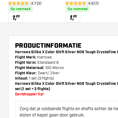
open reviews drawer
4.7 (3)
open reviews draw
4.9 (7)
Coated - Dart Flights
Coated - Dart Flights
4.7 score sterren
4.9 score sterren
Op voorraad
Op voorraad
1
,
1
,
20
20
PRODUCTINFORMATIE
Harrows Silika X Color Shift Silver NO6 Tough Crystalline C
Flight Merk:
Harrows
Flight Vorm:
Standaard 6
Flight Materiaal:
100 Micron
Flight Kleur:
Zwart/ Zilver
Inhoud:
1 set (3 flights)
Harrows Silika X Color Shift Silver NO6 Tough Crystallin
set (1 set = 3 flights)
Dartshopper tip!
Zorg dat je voldoende flights en shafts achter de 
slijten of kapot gaan door gebruik.