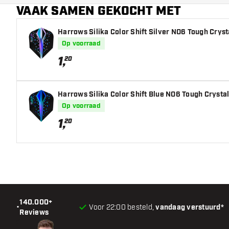
VAAK SAMEN GEKOCHT MET
Hoofdkleur
Harrows Silika Color Shift Silver NO6 Tough Crysta
Op voorraad
1
,
20
Harrows Silika Color Shift Blue NO6 Tough Crystall
Op voorraad
1
,
20
140.000+
•
Voor 22:00 besteld,
vandaag verstuurd*
Reviews