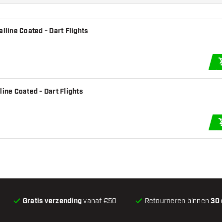
lline Coated - Dart Flights
ine Coated - Dart Flights
Gratis verzending
vanaf €50
Retourneren binnen
30