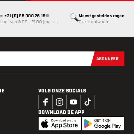
s: +31 (0) 85 000 26 19
Meest gestelde vragen
klantenservice niet beschikbaar
baar van 8:00 - 21:00 (ma-vr)
Direct antwoord
ABONNEER!
Schrijf je dir
IE
VOLG ONZE SOCIALS
DOWNLOAD DE APP