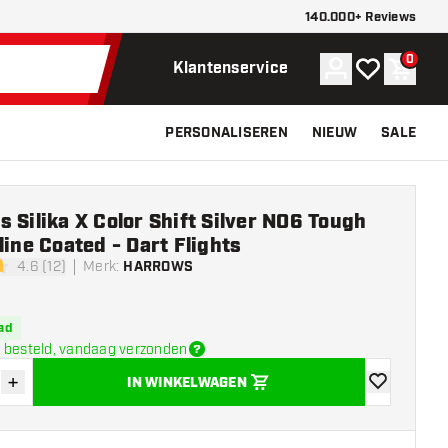
140.000+ Reviews
0
Account
Mijn verlangli
Winke
Klantenservice
PERSONALISEREN
NIEUW
SALE
 Silika X Color Shift Silver NO6 Tough
line Coated - Dart Flights
4.6 (12)
Merk
:
HARROWS
sterren
ad
 besteld, vandaag verzonden
+
IN WINKELWAGEN
der hoeveelheid
Verhoog hoeveelheid
toevoegen aa