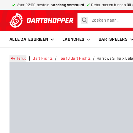
Voor 22:00 besteld,
vandaag verstuurd
Retourneren binnen
30 
zoeken
terug naar home pagina
ALLE CATEGORIEËN
LAUNCHES
DARTSPELERS
Terug
Dart Flights
Top 10 Dart Flights
Harrows Silika X Colo