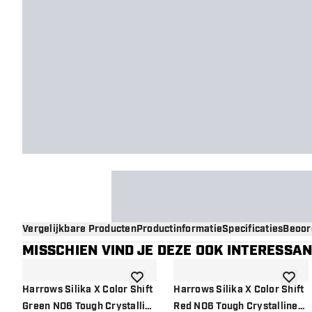
Vergelijkbare Producten
Productinformatie
Specificaties
Beoor
MISSCHIEN VIND JE DEZE OOK INTERESSA
toevoegen aan verlanglijst
toevoe
Harrows Silika X Color Shift
Harrows Silika X Color Shift
Green NO6 Tough Crystalline
Red NO6 Tough Crystalline