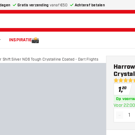
dagen
Gratis verzending
vanaf €50
Achteraf betalen
INSPIRATIE
r Shift Silver NO6 Tough Crystalline Coated - Dart Flights
Harrows
Crystal
4.6 score 
1
,
20
Op voorra
Voor 22:00
-
Vermin