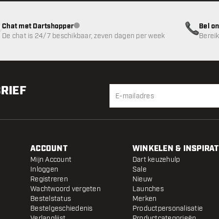
Chat met Dartshopper
Bel on
klantenservice niet beschikbaar
De chat is 24/7 beschikbaar, zeven dagen per week
Bereik
BRIEF
ACCOUNT
WINKELEN & INSPIRAT
Mijn Account
Dart keuzehulp
Inloggen
Sale
Registreren
Nieuw
Wachtwoord vergeten
Launches
Bestelstatus
Merken
Bestelgeschiedenis
Productpersonalisatie
Verlanglijst
Productcategorieën