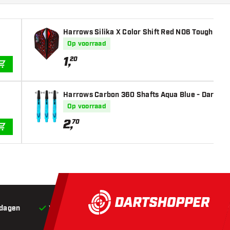
Harrows Silika X Color Shift Red NO6 Tough Cryst
Op voorraad
1
,
20
IN WINKELWAGEN
Harrows Carbon 360 Shafts Aqua Blue - Dart Sha
Op voorraad
2
,
70
IN WINKELWAGEN
 dagen
Voor 22:00 besteld,
vandaag verstuurd*
Grat