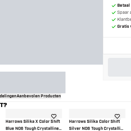
Betaal
Spaar 
Klantb
Gratis
delingen
Aanbevolen Producten
NT?
gen aan verlanglijst
toevoegen aan verlanglijst
toevoege
Harrows Silika X Color Shift
Harrows Silika Color Shift
Blue NO6 Tough Crystalline
Silver NO6 Tough Crystalline