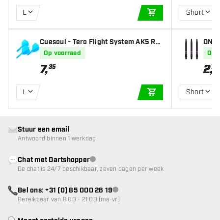
L
Short
IN WINKELWAGEN
Cuesoul - Tero Flight System AK5 Ro
ONE8
st Standaard - Blue - Dart Flights
rt Sh
Op voorraad
Op 
7
,
2
,
35
70
L
Short
IN WINKELWAGEN
Stuur een email
Antwoord binnen 1 werkdag
Chat met Dartshopper
klantenservice niet beschikbaar
De chat is 24/7 beschikbaar, zeven dagen per week
Bel ons: +31 (0) 85 000 26 19
klantenservice niet beschikbaar
Bereikbaar van 8:00 - 21:00 (ma-vr)