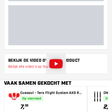
BEKIJK DE VIDEO OVER DIT PRODUCT
Bekijk alle video's op YouTube
VAAK SAMEN GEKOCHT MET
Cuesoul - Tero Flight System AK5 Ro
ONE80
st Standaard - Red - Dart Flights
rt Sh
Op voorraad
Op 
7
,
2
,
35
70