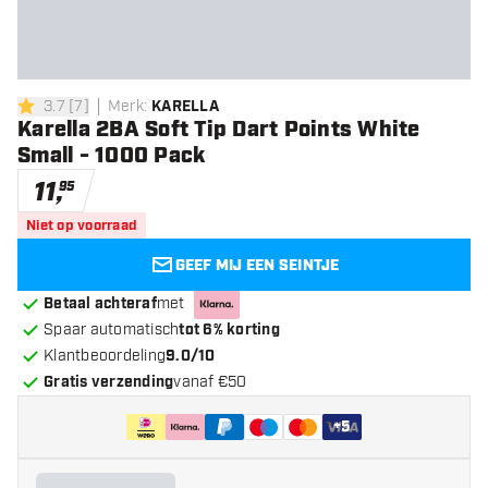
3.7
[
7
]
Merk
:
KARELLA
3.7 score sterren
Karella 2BA Soft Tip Dart Points White
Small - 1000 Pack
11
,
95
Niet op voorraad
GEEF MIJ EEN SEINTJE
Betaal achteraf
met
Spaar automatisch
tot 6% korting
Klantbeoordeling
9.0/10
Gratis verzending
vanaf €50
+
5