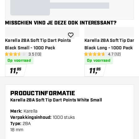
MISSCHIEN VIND JE DEZE OOK INTERESSANT?
toevoegen aan verlanglijst
Karella 2BA Soft Tip Dart Points
Karella 2BA Soft Tip Dart 
Black Small - 1000 Pack
Black Long - 1000 Pack
open reviews drawer
3.5 (13)
open reviews d
4.7 (12)
3.5 score sterren
4.7 score sterren
Op voorraad
Op voorraad
11
,
11
,
95
95
PRODUCTINFORMATIE
Karella 2BA Soft Tip Dart Points White Small
Merk:
Karella
Verpakkingsinhoud:
1000 stuks
Type:
2BA
18 mm