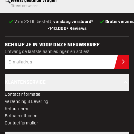
Meest gestelde vragen
Direct antwoord
Voor 22:00 besteld,
vandaag verstuurd*
Gratis verzen
•
140.000+ Reviews
SCHRIJF JE IN VOOR ONZE NIEUWSBRIEF
Ontvang de laatste aanbiedingen en acties!
Schr
KLANTENSERVICE
Contactinformatie
Verzending & Levering
Retourneren
Betaalmethoden
Contactformulier