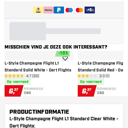
+
5
MISSCHIEN VIND JE DEZE OOK INTERESSANT?
-
15
%
toevoegen aan verlanglijst
L-Style Champagne Flight L1
L-Style Champagne Flight 
Standard Solid White - Dart Flights
Standard Solid Red - Dart 
open reviews drawer
4.7 (30)
open reviews dr
3.0 (1)
4.7 score sterren
3 score sterren
Op voorraad
Op voorraad
Adviesprijs:
Adviesprijs:
6
,
6
,
37
37
7,50
7,50
PRODUCTINFORMATIE
L-Style Champagne Flight L1 Standard Clear White -
Dart Flights: