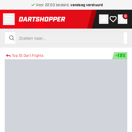
Voor 22:00 besteld,
vandaag verstuurd
Menu
0
Account
Mijn verlang
Win
terug naar home pagina
zoeken
zoeken
-
15
%
Top 10 Dart Flights