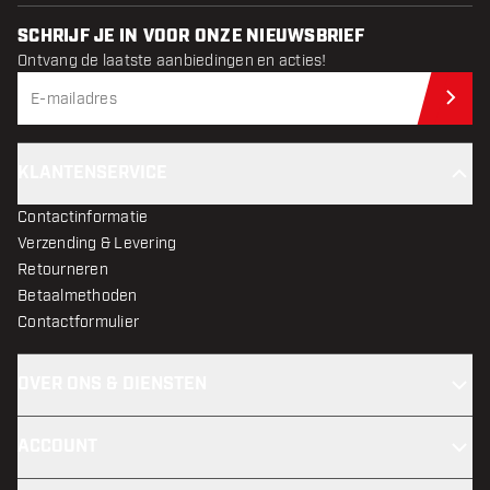
SCHRIJF JE IN VOOR ONZE NIEUWSBRIEF
Ontvang de laatste aanbiedingen en acties!
Schr
KLANTENSERVICE
Contactinformatie
Verzending & Levering
Retourneren
Betaalmethoden
Contactformulier
OVER ONS & DIENSTEN
ACCOUNT