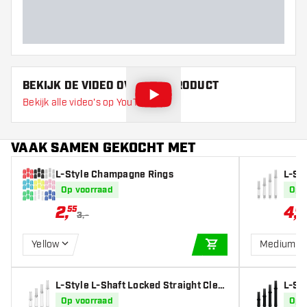
BEKIJK DE VIDEO OVER DIT PRODUCT
Bekijk alle video's op YouTube
VAAK SAMEN GEKOCHT MET
L-Style Champagne Rings
L-Sty
e - D
Op voorraad
Op 
2
,
4
,
55
67
3,-
Yellow
Medium 3
IN WINKELWAGEN
L-Style L-Shaft Locked Straight Clea
L-Sty
r - Dart Shafts
k - D
Op voorraad
Op 