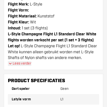
Flight Merk:
L-Style
Flight Vorm:
Flight Materiaal:
Kunststof
Flight Kleur:
Wit
Inhoud:
1 set (3 flights)
L-Style Champagne Flight L1 Standard Clear White
flights worden verkocht per set (1 set = 3 flights)
Let op!
L-Style Champagne Flight L1 Standard Clear
White kunnen alleen gebruikt worden met L-Style
Shafts of Nylon shafts van andere merken.
Dartshopper tip!
Lees verder
Zorg dat je voldoende flights en shafts achter
PRODUCT SPECIFICATIES
de hand hebt. Deze kunnen slijten of kapot gaan
door gebruik.
Dart speler
Geen
Lstyle vorm
L1
Probeer eens een andere vorm, materiaal of