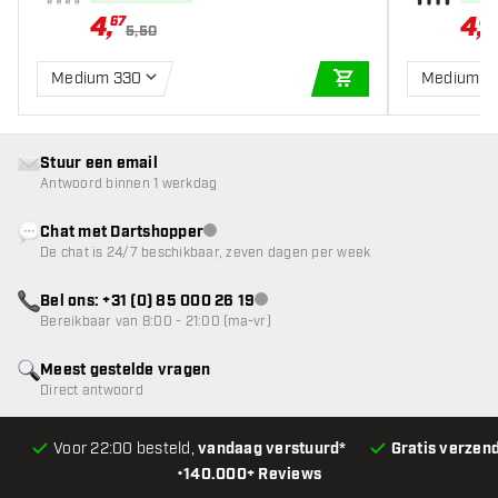
4
,
4
,
67
67
5,50
Medium 330
Medium 3
IN WINKELWAGEN
Stuur een email
Antwoord binnen 1 werkdag
Chat met Dartshopper
klantenservice niet beschikbaar
De chat is 24/7 beschikbaar, zeven dagen per week
Bel ons: +31 (0) 85 000 26 19
klantenservice niet beschikbaar
Bereikbaar van 8:00 - 21:00 (ma-vr)
Meest gestelde vragen
Direct antwoord
Voor 22:00 besteld,
vandaag verstuurd*
Gratis verzen
•
140.000+ Reviews