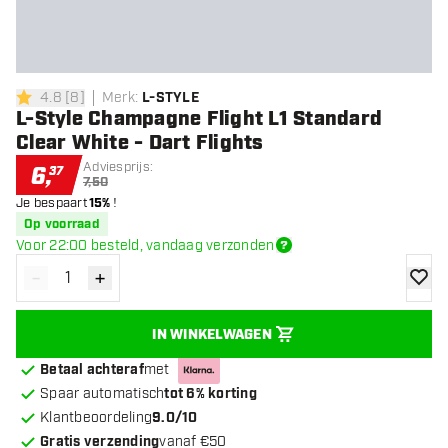
4.8
[
8
]
Merk
:
L-STYLE
4.8 score sterren
L-Style Champagne Flight L1 Standard
Clear White - Dart Flights
Adviesprijs:
6
,
37
7,50
Je bespaart
15%
!
Op voorraad
Voor 22:00 besteld, vandaag verzonden
-
+
Verminder hoeveelheid
Verhoog hoeveelheid
toevoe
IN WINKELWAGEN
Betaal achteraf
met
Spaar automatisch
tot 6% korting
Klantbeoordeling
9.0/10
Gratis verzending
vanaf €50