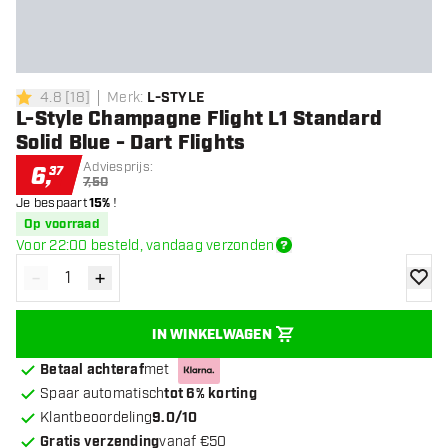
4.8
[
18
]
Merk
:
L-STYLE
4.8 score sterren
L-Style Champagne Flight L1 Standard
Solid Blue - Dart Flights
Adviesprijs:
6
,
37
7,50
Je bespaart
15%
!
Op voorraad
Voor 22:00 besteld, vandaag verzonden
-
+
Verminder hoeveelheid
Verhoog hoeveelheid
toevoe
IN WINKELWAGEN
Betaal achteraf
met
Spaar automatisch
tot 6% korting
Klantbeoordeling
9.0/10
Gratis verzending
vanaf €50