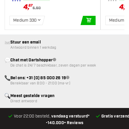
4
,
4
,
67
67
5,50
Medium 330
Medium 3
IN WINKELWAGEN
Stuur een email
Antwoord binnen 1 werkdag
Chat met Dartshopper
klantenservice niet beschikbaar
De chat is 24/7 beschikbaar, zeven dagen per week
Bel ons: +31 (0) 85 000 26 19
klantenservice niet beschikbaar
Bereikbaar van 8:00 - 21:00 (ma-vr)
Meest gestelde vragen
Direct antwoord
Voor 22:00 besteld,
vandaag verstuurd*
Gratis verzen
•
140.000+ Reviews