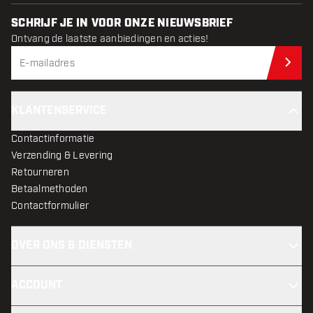
SCHRIJF JE IN VOOR ONZE NIEUWSBRIEF
Ontvang de laatste aanbiedingen en acties!
Schr
KLANTENSERVICE
Contactinformatie
Verzending & Levering
Retourneren
Betaalmethoden
Contactformulier
OVER ONS & DIENSTEN
ACCOUNT