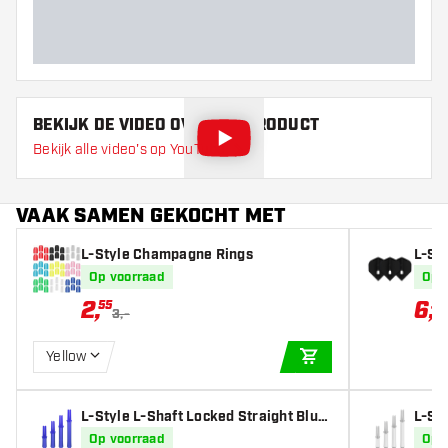
BEKIJK DE VIDEO OVER DIT PRODUCT
Bekijk alle video's op YouTube
VAAK SAMEN GEKOCHT MET
L-Style Champagne Rings
L-St
d Sol
Op voorraad
Op 
2
,
6
,
55
37
3,-
Yellow
IN WINKELWAGEN
L-Style L-Shaft Locked Straight Blue
L-Sty
- Dart Shafts
e - D
Op voorraad
Op 