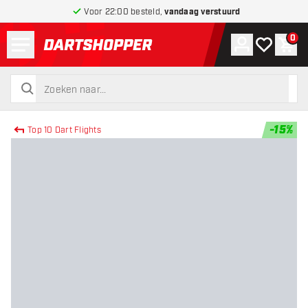
Voor 22:00 besteld,
vandaag verstuurd
Menu
0
Account
Mijn verlang
Win
terug naar home pagina
zoeken
zoeken
-
15
%
Top 10 Dart Flights