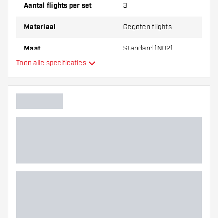
dikte van de flights om erachter te komen
Aantal flights per set
3
welke variant het beste bij je past!
Materiaal
Gegoten flights
Maat
Standard (NO2)
Toon alle specificaties
Type
Flexibiliteit
Hoofdkleur