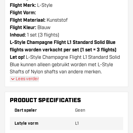
Flight Merk:
L-Style
Flight Vorm:
Flight Materiaal:
Kunststof
Flight Kleur:
Blauw
Inhoud:
1 set (3 flights)
L-Style Champagne Flight L1 Standard Solid Blue
flights worden verkocht per set (1 set = 3 flights)
Let op!
L-Style Champagne Flight L1 Standard Solid
Blue kunnen alleen gebruikt worden met L-Style
Shafts of Nylon shafts van andere merken.
Dartshopper tip!
Lees verder
Zorg dat je voldoende flights en shafts achter
PRODUCT SPECIFICATIES
de hand hebt. Deze kunnen slijten of kapot gaan
door gebruik.
Dart speler
Geen
Lstyle vorm
L1
Probeer eens een andere vorm, materiaal of