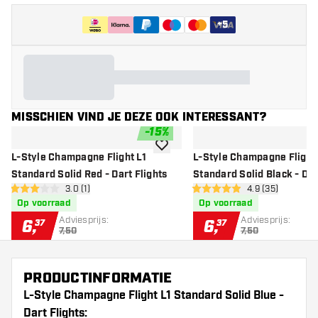
+
5
MISSCHIEN VIND JE DEZE OOK INTERESSANT?
-
15
%
toevoegen aan verlanglijst
L-Style Champagne Flight L1
L-Style Champagne Flight 
Standard Solid Red - Dart Flights
Standard Solid Black - Dar
open reviews drawer
3.0 (1)
open reviews d
4.9 (35)
3 score sterren
4.9 score sterren
Op voorraad
Op voorraad
Adviesprijs:
Adviesprijs:
6
,
6
,
37
37
7,50
7,50
PRODUCTINFORMATIE
L-Style Champagne Flight L1 Standard Solid Blue -
Dart Flights: