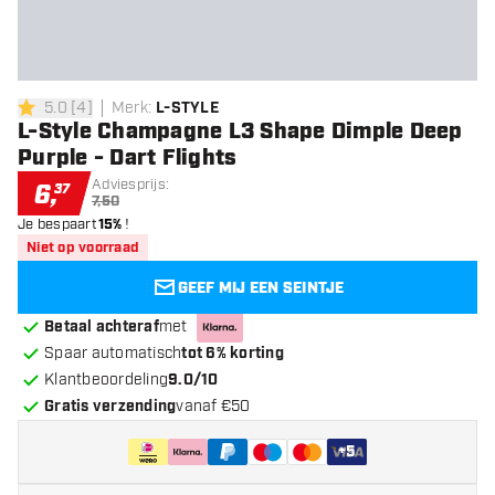
5.0
[
4
]
Merk
:
L-STYLE
5 score sterren
L-Style Champagne L3 Shape Dimple Deep
Purple - Dart Flights
Adviesprijs:
6
,
37
7,50
Je bespaart
15%
!
Niet op voorraad
GEEF MIJ EEN SEINTJE
Betaal achteraf
met
Spaar automatisch
tot 6% korting
Klantbeoordeling
9.0/10
Gratis verzending
vanaf €50
+
5