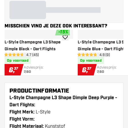
MISSCHIEN VIND JE DEZE OOK INTERESSANT?
-
15
%
toevoegen aan verlanglijst
L-Style Champagne L3 Shape
L-Style Champagne L3 Sh
Dimple Black - Dart Flights
Dimple Blue - Dart Flights
open reviews drawer
4.7 (45)
open reviews dr
4.8 (9)
4.7 score sterren
4.8 score sterren
Op voorraad
Op voorraad
Adviesprijs:
Adviesprijs:
6
,
6
,
37
37
7,50
7,50
PRODUCTINFORMATIE
L-Style Champagne L3 Shape Dimple Deep Purple -
Dart Flights:
Flight Merk:
L-Style
Flight Vorm:
Flight Materiaal:
Kunststof