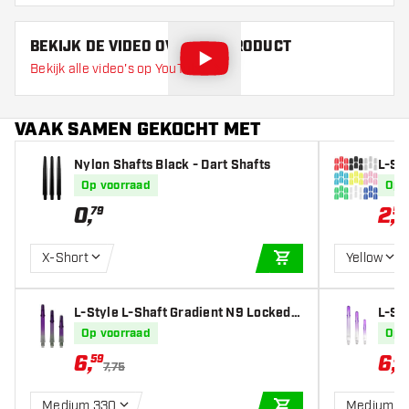
BEKIJK DE VIDEO OVER DIT PRODUCT
Bekijk alle video's op YouTube
VAAK SAMEN GEKOCHT MET
Nylon Shafts Black - Dart Shafts
L-St
Op voorraad
Op 
0
,
2
,
79
55
X-Short
Yellow
IN WINKELWAGEN
L-Style L-Shaft Gradient N9 Locked S
L-St
traight Black & Purple - Dart Shafts
urple
Op voorraad
Op 
6
,
6
,
59
59
7,75
Medium 330
Medium 3