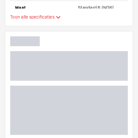
Maat
Standard 6 (NO6)
Toon alle specificaties
Type
Flexibiliteit
Hoofdkleur