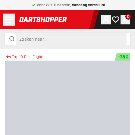
Voor 22:00 besteld,
vandaag verstuurd
Menu
0
Account
Mijn verlang
Win
terug naar home pagina
zoeken
zoeken
-
15
%
Top 10 Dart Flights