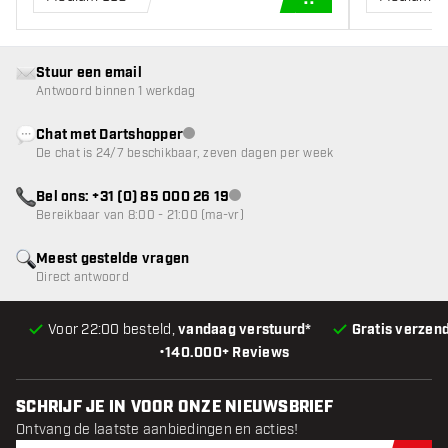
IN WINKELWAGEN
Stuur een email
Antwoord binnen 1 werkdag
Chat met Dartshopper
klantenservice niet beschikbaar
De chat is 24/7 beschikbaar, zeven dagen per week
Bel ons: +31 (0) 85 000 26 19
klantenservice niet beschikbaar
Bereikbaar van 8:00 - 21:00 (ma-vr)
Meest gestelde vragen
Direct antwoord
Voor 22:00 besteld,
vandaag verstuurd*
Gratis verzen
•
140.000+ Reviews
SCHRIJF JE IN VOOR ONZE NIEUWSBRIEF
Ontvang de laatste aanbiedingen en acties!