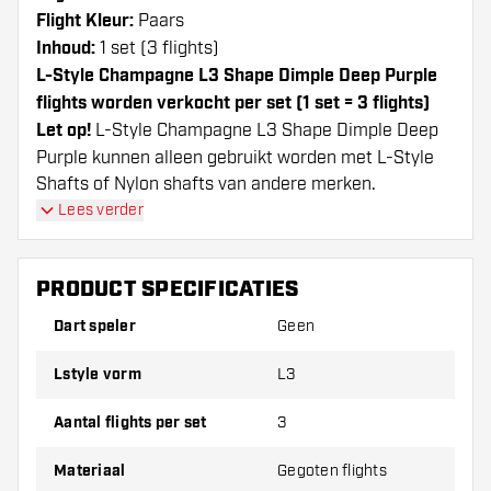
Flight Kleur:
Paars
Inhoud:
1 set (3 flights)
L-Style Champagne L3 Shape Dimple Deep Purple
flights worden verkocht per set (1 set = 3 flights)
Let op!
L-Style Champagne L3 Shape Dimple Deep
Purple kunnen alleen gebruikt worden met L-Style
Shafts of Nylon shafts van andere merken.
Dartshopper tip!
Lees verder
Zorg dat je voldoende flights en shafts achter
PRODUCT SPECIFICATIES
de hand hebt. Deze kunnen slijten of kapot gaan
door gebruik.
Dart speler
Geen
Lstyle vorm
L3
Probeer eens een andere vorm, materiaal of
dikte van de flights om erachter te komen
Aantal flights per set
3
welke variant het beste bij je past!
Materiaal
Gegoten flights