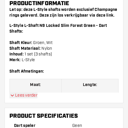
PRODUCTINFORMATIE
Let op: deze L-Style shafts worden exclusief Champagne
rings geleverd. Deze zijn los verkrijgbaar via deze
link
.
L-Style L-Shaft N9 Locked Slim Forest Green - Dart
Shafts:
Shaft Kleur:
Groen, Wit
Shaft Materiaal:
Nylon
Inhoud:
1 set (3 shafts)
Merk:
L-Style
Shaft Afmetingen:
Maat:
Lengte:
Lees verder
Maat 300
Inbetween, 44 mm
PRODUCT SPECIFICATIES
Dart speler
Geen