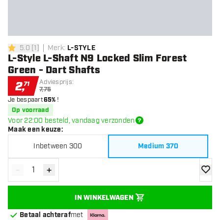
5.0
[
1
]
Merk
:
L-STYLE
5 score sterren
L-Style L-Shaft N9 Locked Slim Forest
Green - Dart Shafts
Adviesprijs:
2
,
71
7,75
Je bespaart
65%
!
Op voorraad
Voor 22:00 besteld, vandaag verzonden
Maak een keuze
:
Inbetween 300
Medium 370
-
+
Verminder hoeveelheid
Verhoog hoeveelheid
toevoe
IN WINKELWAGEN
Betaal achteraf
met