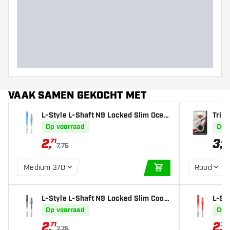
past!
VAAK SAMEN GEKOCHT MET
L-Style L-Shaft N9 Locked Slim Ocea
Trid
n Blue - Dart Shafts
Op voorraad
Op 
2
,
3
,
71
80
7,75
Medium 370
Rood
IN WINKELWAGEN
L-Style L-Shaft N9 Locked Slim Cool
L-St
Black - Dart Shafts
e Red
Op voorraad
Op 
2
,
2
,
71
71
7,75