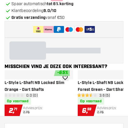
Spaar automatisch
tot 6% korting
Klantbeoordeling
9.0/10
Gratis verzending
vanaf €50
+
5
MISSCHIEN VIND JE DEZE OOK INTERESSANT?
-
65
%
toevoegen aan verlanglijst
L-Style L-Shaft N9 Locked Slim
L-Style L-Shaft N9 Locked
Orange - Dart Shafts
Forest Green - Dart Shafts
open reviews drawer
0.0 (0)
open reviews dr
3.6 (5)
0 score sterren
3.6 score sterren
Op voorraad
Op voorraad
Adviesprijs:
Adviesprijs:
2
,
6
,
71
59
7,75
7,75