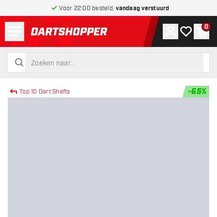
Voor 22:00 besteld,
vandaag verstuurd
Menu
0
Account
Mijn verlang
Win
terug naar home pagina
zoeken
zoeken
-
65
%
Top 10 Dart Shafts