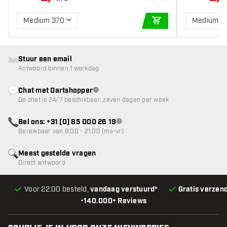
Medium 370
Medium 3
IN WINKELWAGEN
Stuur een email
Antwoord binnen 1 werkdag
Chat met Dartshopper
klantenservice niet beschikbaar
De chat is 24/7 beschikbaar, zeven dagen per week
Bel ons: +31 (0) 85 000 26 19
klantenservice niet beschikbaar
Bereikbaar van 8:00 - 21:00 (ma-vr)
Meest gestelde vragen
Direct antwoord
Voor 22:00 besteld,
vandaag verstuurd*
Gratis verzen
•
140.000+ Reviews