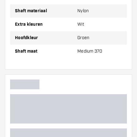
Maat 370
Medium, 51 mm
Shaft materiaal
Nylon
Extra kleuren
Wit
Let op!:
Opgegeven lengte van de L-Style L-Shaft N9
Locked Slim Forest Green is gemeten exclusief
Hoofdkleur
Groen
schroefdraad.
Shaft maat
Medium 370
L-Style L-Shaft N9 Locked Slim Forest Green
shafts
worden verkocht per set (1 set = 3 shafts)
Dartshopper tip!
Zorg dat je voldoende flights en shafts achter
de hand hebt. Deze kunnen slijten of kapot gaan
door gebruik.
Probeer eens een andere maat shaft om
erachter te komen welke variant het beste bij je