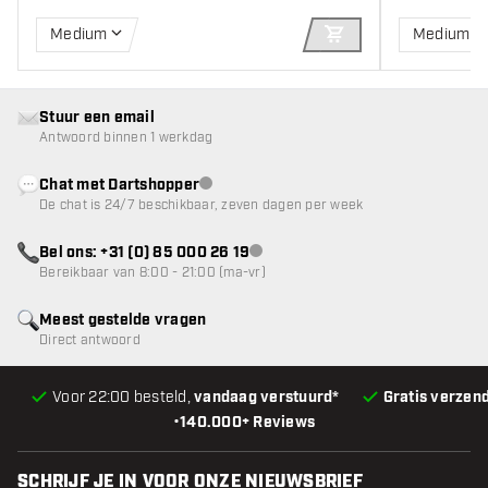
Medium
Medium
IN WINKELWAGEN
Stuur een email
Antwoord binnen 1 werkdag
Chat met Dartshopper
klantenservice niet beschikbaar
De chat is 24/7 beschikbaar, zeven dagen per week
Bel ons: +31 (0) 85 000 26 19
klantenservice niet beschikbaar
Bereikbaar van 8:00 - 21:00 (ma-vr)
Meest gestelde vragen
Direct antwoord
Voor 22:00 besteld,
vandaag verstuurd*
Gratis verzen
•
140.000+ Reviews
SCHRIJF JE IN VOOR ONZE NIEUWSBRIEF