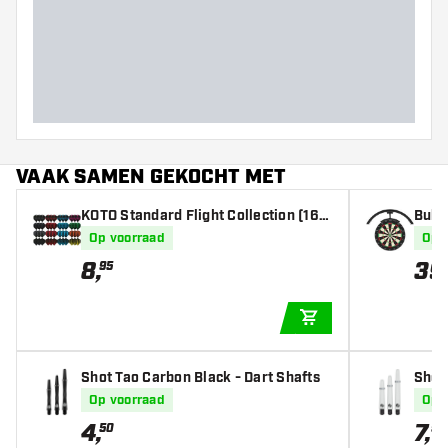
VAAK SAMEN GEKOCHT MET
KOTO Standard Flight Collection (16 s
Bulle
ets) - Dart Flights
g
Op voorraad
Op 
8
,
39
95
IN WINKELWAGEN
Shot Tao Carbon Black - Dart Shafts
Shot 
Op voorraad
Op 
4
,
7
,
50
95