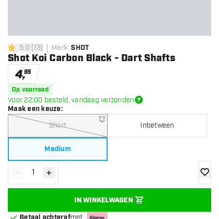
5.0
[
13
]
Merk
:
SHOT
5 score sterren
Shot Koi Carbon Black - Dart Shafts
4
,
95
Op voorraad
Voor 22:00 besteld, vandaag verzonden
Maak een keuze
:
Short
Inbetween
Medium
-
+
Verminder hoeveelheid
Verhoog hoeveelheid
toevoe
IN WINKELWAGEN
Betaal achteraf
met