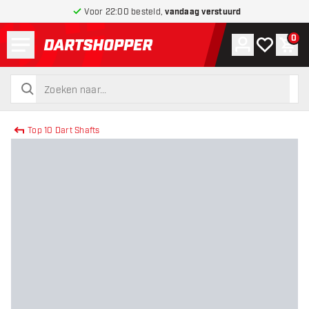
Voor 22:00 besteld,
vandaag verstuurd
Menu
0
Account
Mijn verlang
Win
terug naar home pagina
zoeken
zoeken
Top 10 Dart Shafts