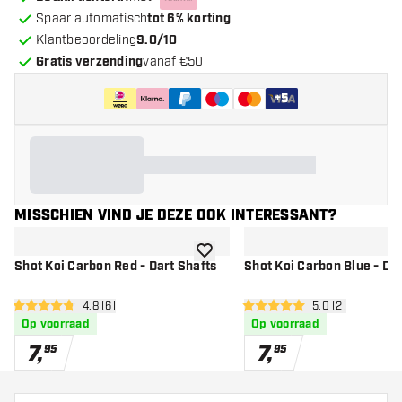
Spaar automatisch
tot 6% korting
Klantbeoordeling
9.0/10
Gratis verzending
vanaf €50
+
5
MISSCHIEN VIND JE DEZE OOK INTERESSANT?
toevoegen aan verlanglijst
Shot Koi Carbon Red - Dart Shafts
Shot Koi Carbon Blue - Dar
open reviews drawer
4.8 (6)
open reviews dr
5.0 (2)
4.8 score sterren
5 score sterren
Op voorraad
Op voorraad
7
,
7
,
95
95