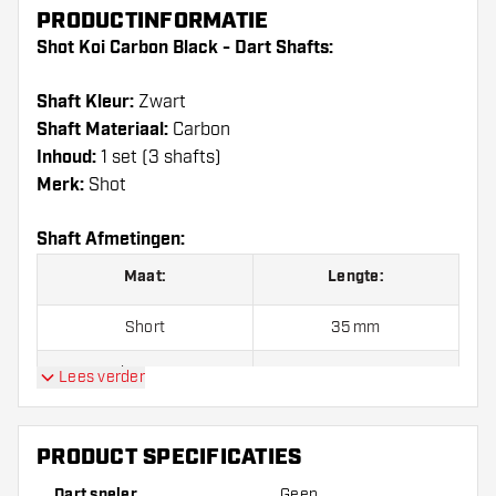
PRODUCTINFORMATIE
Shot Koi Carbon Black - Dart Shafts:
Shaft Kleur:
Zwart
Shaft Materiaal:
Carbon
Inhoud:
1 set (3 shafts)
Merk:
Shot
Shaft Afmetingen:
Maat:
Lengte:
Short
35 mm
Inbetween
41 mm
Lees verder
Medium
48 mm
PRODUCT SPECIFICATIES
Dart speler
Geen