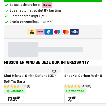
Betaal achteraf
met
Spaar automatisch
tot 6% korting
Klantbeoordeling
9.0/10
Gratis verzending
vanaf €50
+
5
MISSCHIEN VIND JE DEZE OOK INTERESSANT?
toevoegen aan verlanglijst
Shot Michael Smith Defiant 90% -
Shot Koi Carbon Red - Dar
Soft Tip Darts
open reviews drawer
5.0 (1)
open reviews dr
4.8 (6)
5 score sterren
4.8 score sterren
Op voorraad
Op voorraad
119
,
7
,
95
95