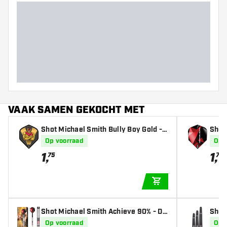
VAAK SAMEN GEKOCHT MET
Shot Michael Smith Bully Boy Gold -
Shot 
Dart Flights
d.6 -
Op voorraad
Op 
1
,
1
,
75
75
IN WINKELWAGEN
Shot Michael Smith Achieve 90% - Da
Shot 
rtpijlen
Op voorraad
Op 