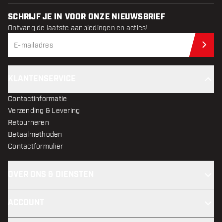
SCHRIJF JE IN VOOR ONZE NIEUWSBRIEF
Ontvang de laatste aanbiedingen en acties!
Schr
KLANTENSERVICE
Contactinformatie
Verzending & Levering
Retourneren
Betaalmethoden
Contactformulier
OVER ONS & DIENSTEN
ACCOUNT