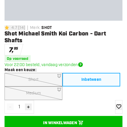
4.7
[
14
]
Merk
:
SHOT
4.7 score sterren
Shot Michael Smith Koi Carbon - Dart
Shafts
7
,
95
Op voorraad
Voor 22:00 besteld, vandaag verzonden
Maak een keuze
:
Short
Inbetween
Medium
-
+
Verminder hoeveelheid
Verhoog hoeveelheid
toevoe
IN WINKELWAGEN