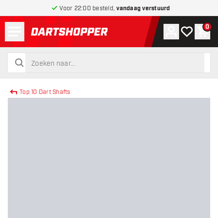
Voor 22:00 besteld,
vandaag verstuurd
Menu
0
Account
Mijn verlang
Win
terug naar home pagina
zoeken
zoeken
Top 10 Dart Shafts