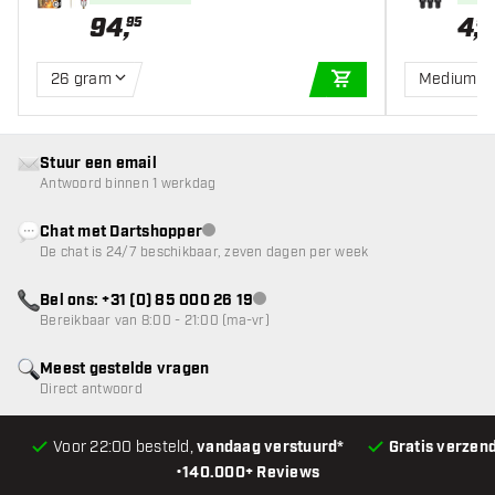
94
,
4
,
95
95
26 gram
Medium
IN WINKELWAGEN
Stuur een email
Antwoord binnen 1 werkdag
Chat met Dartshopper
klantenservice niet beschikbaar
De chat is 24/7 beschikbaar, zeven dagen per week
Bel ons: +31 (0) 85 000 26 19
klantenservice niet beschikbaar
Bereikbaar van 8:00 - 21:00 (ma-vr)
Meest gestelde vragen
Direct antwoord
Voor 22:00 besteld,
vandaag verstuurd*
Gratis verzen
•
140.000+ Reviews