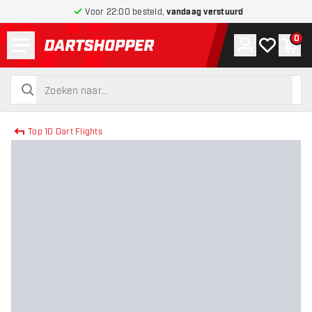
Voor 22:00 besteld,
vandaag verstuurd
Menu
0
Account
Mijn verlang
Win
terug naar home pagina
zoeken
zoeken
Top 10 Dart Flights