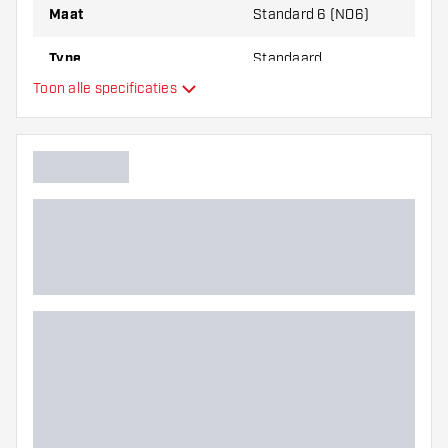
Maat
Standard 6 (NO6)
Type
Standaard
Toon alle specificaties
Flexibiliteit
Hoofdkleur