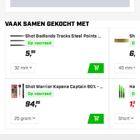
VAAK SAMEN GEKOCHT MET
Shot Badlands Tracks Steel Points Bl
Shot 
ack - Dart Points
Op voorraad
Op 
5
,
6
,
95
95
32 mm
45 mm
IN WINKELWAGEN
Shot Warrior Kapene Captain 90% - D
Harr
artpijlen
t Sha
Op voorraad
Op 
94
,
1
,
95
64
2
25 gram
Short
IN WINKELWAGEN