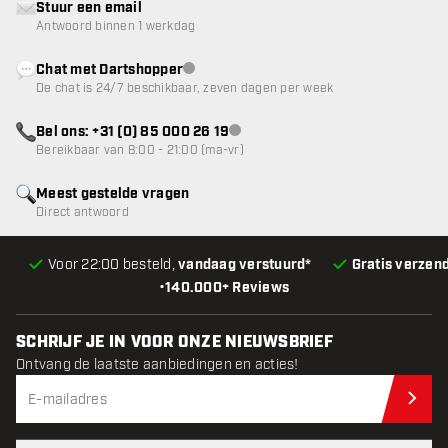
Stuur een email
Antwoord binnen 1 werkdag
Chat met Dartshopper
klantenservice niet beschikbaar
De chat is 24/7 beschikbaar, zeven dagen per week
Bel ons: +31 (0) 85 000 26 19
klantenservice niet beschikbaar
Bereikbaar van 8:00 - 21:00 (ma-vr)
Meest gestelde vragen
Direct antwoord
Voor 22:00 besteld,
vandaag verstuurd*
Gratis verzen
•
140.000+ Reviews
SCHRIJF JE IN VOOR ONZE NIEUWSBRIEF
Ontvang de laatste aanbiedingen en acties!
Schr