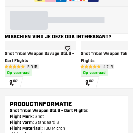
MISSCHIEN VIND JE DEZE OOK INTERESSANT?
toevoegen aan verlanglijst
Shot Tribal Weapon Savage Std.6 -
Shot Tribal Weapon Toki N
Dart Flights
Flights
open reviews drawer
5.0 (5)
open reviews dr
4.7 (3)
5 score sterren
4.7 score sterren
Op voorraad
Op voorraad
1
,
1
,
50
50
PRODUCTINFORMATIE
Shot Tribal Weapon Std.6 - Dart Flights:
Flight Merk:
Shot
Flight Vorm:
Standaard 6
Flight Materiaal:
100 Micron