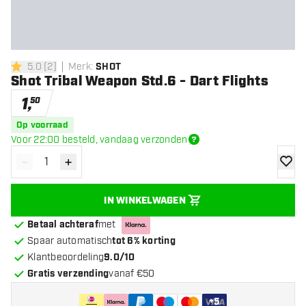
5.0
[
2
]
Merk
:
SHOT
5 score sterren
Shot Tribal Weapon Std.6 - Dart Flights
1
,
50
Op voorraad
Voor 22:00 besteld, vandaag verzonden
-
+
Verminder hoeveelheid
Verhoog hoeveelheid
toevoe
IN WINKELWAGEN
Betaal achteraf
met
Spaar automatisch
tot 6% korting
Klantbeoordeling
9.0/10
Gratis verzending
vanaf €50
+
5