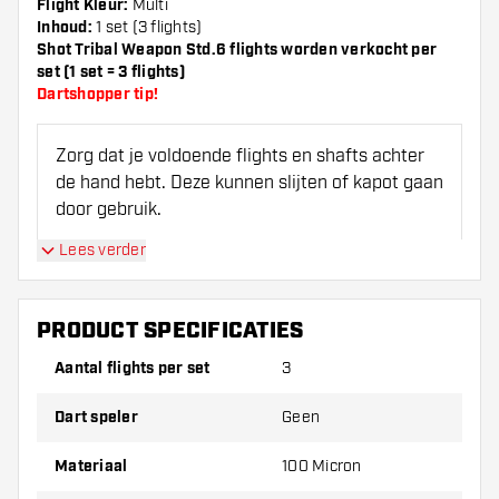
Flight Kleur:
Multi
Inhoud:
1 set (3 flights)
Shot Tribal Weapon Std.6 flights worden verkocht per
set (1 set = 3 flights)
Dartshopper tip!
Zorg dat je voldoende flights en shafts achter
de hand hebt. Deze kunnen slijten of kapot gaan
door gebruik.
Lees verder
Probeer eens een andere vorm, materiaal of
dikte van de flights om erachter te komen
welke variant het beste bij je past!
PRODUCT SPECIFICATIES
Aantal flights per set
3
Dart speler
Geen
Materiaal
100 Micron