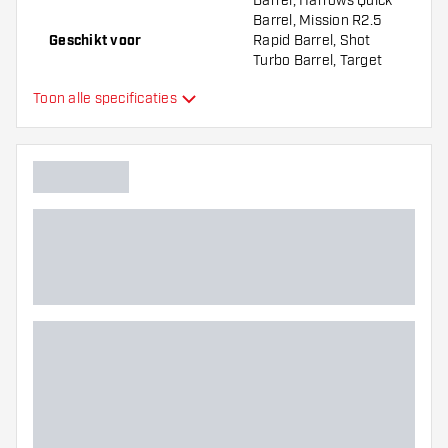
Barrel, Harrows Quick
Barrel, Mission R2.5
Geschikt voor
Rapid Barrel, Shot
Turbo Barrel, Target
Swiss Barrel, Winmau
Toon alle specificaties
Switch Barrel
Vorm dartpunten
Straight Point
Soort grip dartpunten
Ringed
Gripzone dartpunten
Hoofdkleur
Lengte dartpunten