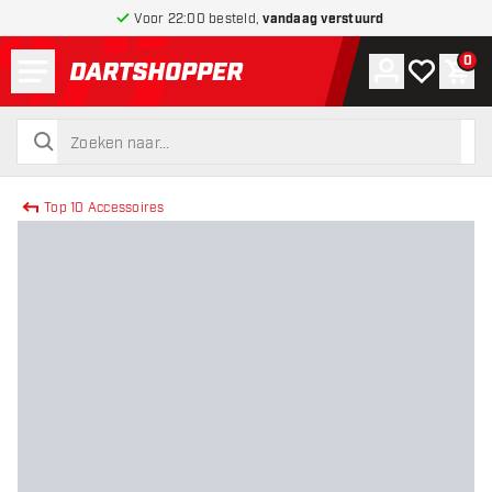
Voor 22:00 besteld,
vandaag verstuurd
Menu
0
Account
Mijn verlang
Win
terug naar home pagina
zoeken
zoeken
Top 10 Accessoires