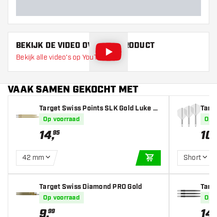
BEKIJK DE VIDEO OVER DIT PRODUCT
Bekijk alle video's op YouTube
VAAK SAMEN GEKOCHT MET
Target Swiss Points SLK Gold Luke Li
Targe
ttler
s
Op voorraad
Op 
14
,
10
,
95
42 mm
Short
IN WINKELWAGEN
Target Swiss Diamond PRO Gold
Targ
Op voorraad
Op 
9
,
14
,
99