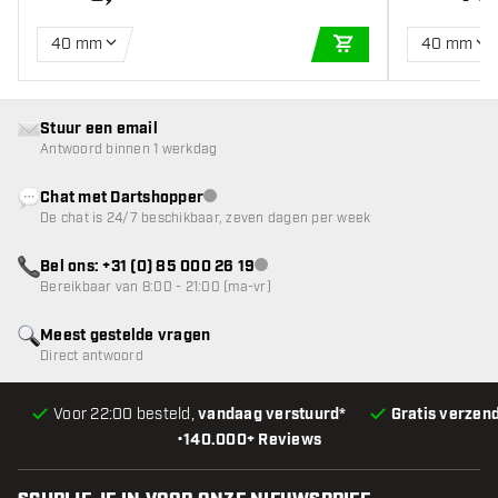
40 mm
40 mm
IN WINKELWAGEN
Stuur een email
Antwoord binnen 1 werkdag
Chat met Dartshopper
klantenservice niet beschikbaar
De chat is 24/7 beschikbaar, zeven dagen per week
Bel ons: +31 (0) 85 000 26 19
klantenservice niet beschikbaar
Bereikbaar van 8:00 - 21:00 (ma-vr)
Meest gestelde vragen
Direct antwoord
Voor 22:00 besteld,
vandaag verstuurd*
Gratis verzen
•
140.000+ Reviews