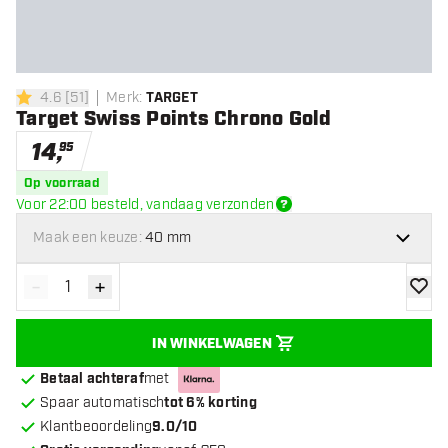
4.6
[
51
]
Merk
:
TARGET
4.6 score sterren
Target Swiss Points Chrono Gold
14
,
95
Op voorraad
Voor 22:00 besteld, vandaag verzonden
Maak een keuze:
40 mm
-
+
Verminder hoeveelheid
Verhoog hoeveelheid
toevoe
IN WINKELWAGEN
Betaal achteraf
met
Spaar automatisch
tot 6% korting
Klantbeoordeling
9.0/10