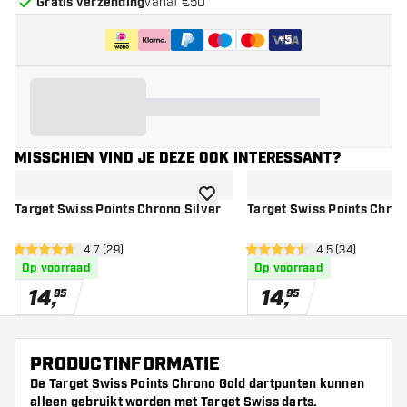
Gratis verzending
vanaf €50
+
5
MISSCHIEN VIND JE DEZE OOK INTERESSANT?
toevoegen aan verlanglijst
Target Swiss Points Chrono Silver
Target Swiss Points Chron
open reviews drawer
4.7 (29)
open reviews d
4.5 (34)
4.7 score sterren
4.5 score sterren
Op voorraad
Op voorraad
14
,
14
,
95
95
PRODUCTINFORMATIE
De Target Swiss Points Chrono Gold dartpunten kunnen
alleen gebruikt worden met Target Swiss darts.