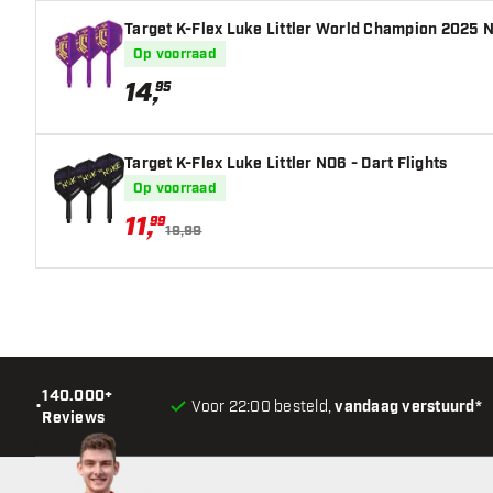
Target K-Flex Luke Littler World Champion 2025 N
Op voorraad
14
,
95
Target K-Flex Luke Littler NO6 - Dart Flights
Op voorraad
11
,
99
19,99
140.000+
•
Voor 22:00 besteld,
vandaag verstuurd*
Reviews