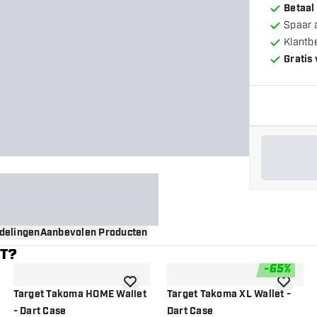
Betaal
Spaar 
Klantb
Gratis
delingen
Aanbevolen Producten
NT?
-
65
%
gen aan verlanglijst
toevoegen aan verlanglijst
toevoege
Target Takoma HOME Wallet
Target Takoma XL Wallet -
- Dart Case
Dart Case