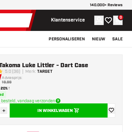
140.000+ Reviews
0
Account
Mijn verlangli
Winke
Klantenservice
PERSONALISEREN
NIEUW
SALE
Takoma Luke Littler - Dart Case
5.0 (36)
Merk
:
TARGET
erren
Adviesprijs:
19,99
20%
!
ad
 besteld, vandaag verzonden
+
IN WINKELWAGEN
der hoeveelheid
Verhoog hoeveelheid
toevoegen aa