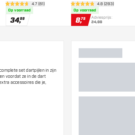
wer
open reviews drawer
4.7 (61)
open reviews draw
4.8 (283)
4.7 score sterren
4.8 score sterren
Op voorraad
Op voorraad
Adviesprijs:
34
,
8
,
99
75
24,99
omplete set dartpijlen in zijn
len voordat ze in de dart
xtra accessoires die je,
.