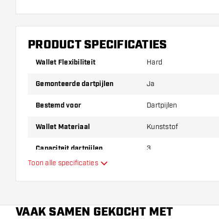
PRODUCT SPECIFICATIES
Wallet Flexibiliteit
Hard
Gemonteerde dartpijlen
Ja
Bestemd voor
Dartpijlen
Wallet Materiaal
Kunststof
Capaciteit dartpijlen
3
Toon alle specificaties
Extra kleuren
Hoofdkleur
VAAK SAMEN GEKOCHT MET