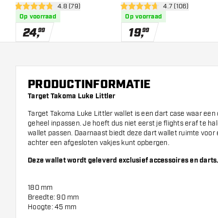
open reviews drawer
4.8 (79)
open reviews dra
4.7 (106)
4.8 score sterren
4.7 score sterren
Op voorraad
Op voorraad
24
,
19
,
99
99
PRODUCTINFORMATIE
Target Takoma Luke Littler
Target Takoma Luke Littler wallet is een dart case waar een c
geheel inpassen. Je hoeft dus niet eerst je flights eraf te ha
wallet passen. Daarnaast biedt deze dart wallet ruimte voor e
achter een afgesloten vakjes kunt opbergen.
Deze wallet wordt geleverd exclusief accessoires en darts
180 mm
Breedte: 90 mm
Hoogte: 45 mm