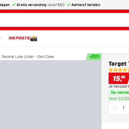
dagen
Gratis verzending
vanaf €50
Achteraf betalen
INSPIRATIE
-
20
%
 Takoma Luke Littler - Dart Case
Target 
5 score st
15
,
99
Je bespaart
Op voorra
Voor 22:00
-
Vermin