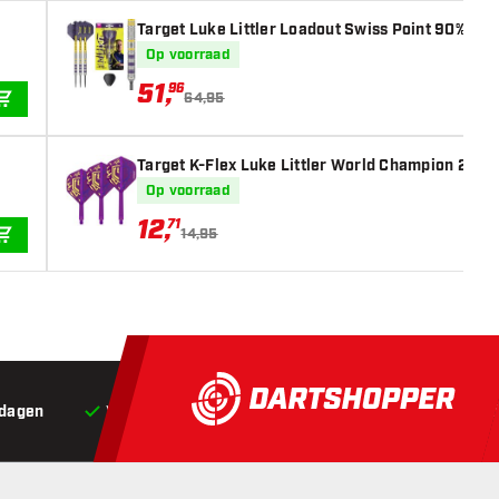
Target Luke Littler Loadout Swiss Point 90% - Da
Op voorraad
51
,
96
64,95
IN WINKELWAGEN
Target K-Flex Luke Littler World Champion 2025 
Op voorraad
12
,
71
14,95
IN WINKELWAGEN
 dagen
Voor 22:00 besteld,
vandaag verstuurd*
Grat