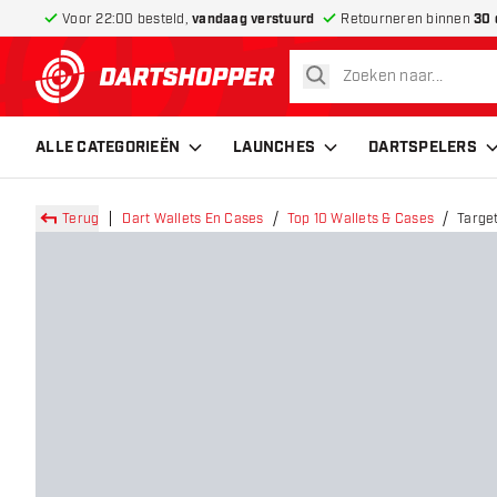
Voor 22:00 besteld,
vandaag verstuurd
Retourneren binnen
30 
zoeken
terug naar home pagina
ALLE CATEGORIEËN
LAUNCHES
DARTSPELERS
Terug
Dart Wallets En Cases
Top 10 Wallets & Cases
Target