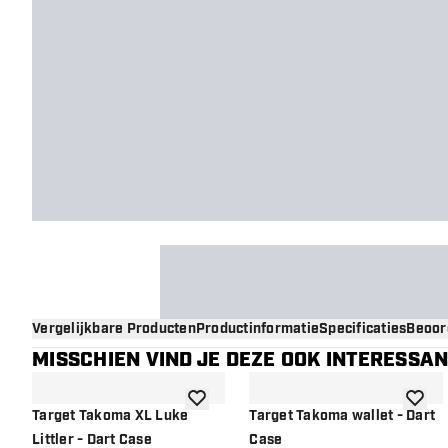
Vergelijkbare Producten
Productinformatie
Specificaties
Beoor
MISSCHIEN VIND JE DEZE OOK INTERESSA
toevoegen aan verlanglijst
toevoe
Target Takoma XL Luke
Target Takoma wallet - Dart
Littler - Dart Case
Case