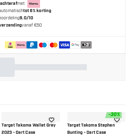
 achteraf
met
automatisch
tot 6% korting
eoordeling
9.0/10
 verzending
vanaf €50
+
3
-
30
%
n aan verlanglijst
toevoegen aan verlanglijst
toevoegen a
Target Takoma Wallet Grey
Target Takoma Stephen
T
2023 - Dart Case
Bunting - Dart Case
A