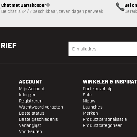
Chat met Dartshopper
Bel on
klantenservice niet beschikbaar
De chat is 24/7 beschikbaar, zeven dagen per week
Bereik
BRIEF
ACCOUNT
WINKELEN & INSPIRAT
Mijn Account
Dart keuzehulp
Inloggen
Sale
Registreren
Nieuw
Wachtwoord vergeten
Launches
Bestelstatus
Merken
Bestelgeschiedenis
Productpersonalisatie
Verlanglijst
Productcategorieën
Voorkeuren