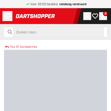
Voor 22:00 besteld,
vandaag verstuurd
Menu
0
Account
Mijn verlang
Win
terug naar home pagina
zoeken
zoeken
Top 10 Accessoires