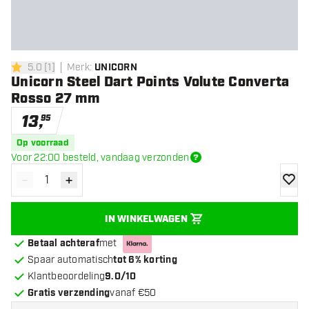
5.0
[
1
]
Merk
:
UNICORN
5 score sterren
Unicorn Steel Dart Points Volute Converta
Rosso 27 mm
13
,
95
Op voorraad
Voor 22:00 besteld, vandaag verzonden
-
+
Verminder hoeveelheid
Verhoog hoeveelheid
toevoe
IN WINKELWAGEN
Betaal achteraf
met
Spaar automatisch
tot 6% korting
Klantbeoordeling
9.0/10
Gratis verzending
vanaf €50