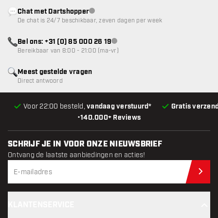
Chat met Dartshopper
klantenservice niet beschikbaar
De chat is 24/7 beschikbaar, zeven dagen per week
Bel ons: +31 (0) 85 000 26 19
klantenservice niet beschikbaar
Bereikbaar van 8:00 - 21:00 (ma-vr)
Meest gestelde vragen
Direct antwoord
Voor 22:00 besteld,
vandaag verstuurd*
Gratis verzen
•
140.000+ Reviews
SCHRIJF JE IN VOOR ONZE NIEUWSBRIEF
Ontvang de laatste aanbiedingen en acties!
Schr
KLANTENSERVICE