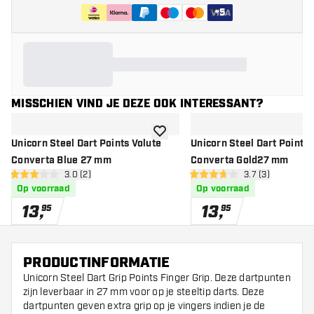
+
5
MISSCHIEN VIND JE DEZE OOK INTERESSANT?
toevoegen aan verlanglijst
Unicorn Steel Dart Points Volute
Unicorn Steel Dart Points 
Converta Blue 27 mm
Converta Gold27 mm
open reviews drawer
3.0 (2)
open reviews dr
3.7 (3)
3 score sterren
3.7 score sterren
Op voorraad
Op voorraad
13
,
13
,
95
95
PRODUCTINFORMATIE
Unicorn Steel Dart Grip Points Finger Grip. Deze dartpunten
zijn leverbaar in 27 mm voor op je steeltip darts. Deze
dartpunten geven extra grip op je vingers indien je de