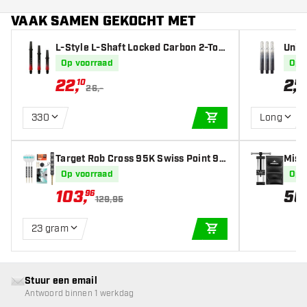
VAAK SAMEN GEKOCHT MET
L-Style L-Shaft Locked Carbon 2-Ton
Unic
e Red - Dart Shafts
art S
Op voorraad
Op 
22
,
2
,
10
85
26,-
330
Long
IN WINKELWAGEN
Target Rob Cross 95K Swiss Point 9
Miss
5% - Dartpijlen
ol
Op voorraad
Op 
103
,
56
96
129,95
23 gram
IN WINKELWAGEN
Stuur een email
Antwoord binnen 1 werkdag