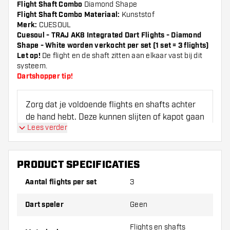
Flight Shaft Combo
Diamond Shape
Flight Shaft Combo Materiaal:
Kunststof
Merk:
CUESOUL
Cuesoul - TRAJ AK8 Integrated Dart Flights - Diamond
Shape - White worden verkocht per set (1 set = 3 flights)
Let op!
De flight en de shaft zitten aan elkaar vast bij dit
systeem.
Dartshopper tip!
Zorg dat je voldoende flights en shafts achter
de hand hebt. Deze kunnen slijten of kapot gaan
Lees verder
door gebruik.
Probeer eens een andere vorm, materiaal of
PRODUCT SPECIFICATIES
dikte van de flights om erachter te komen
Aantal flights per set
3
welke variant het beste bij je past!
Dart speler
Geen
Flights en shafts