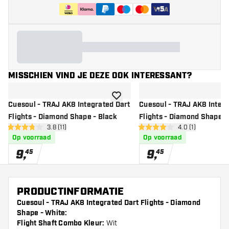
+
5
MISSCHIEN VIND JE DEZE OOK INTERESSANT?
toevoegen aan verlanglijst
Cuesoul - TRAJ AK8 Integrated Dart
Cuesoul - TRAJ AK8 Integr
Flights - Diamond Shape - Black
Flights - Diamond Shape -
open reviews drawer
3.8 (11)
open reviews dr
4.0 (1)
3.8 score sterren
4 score sterren
Op voorraad
Op voorraad
9
,
9
,
45
45
PRODUCTINFORMATIE
Cuesoul - TRAJ AK8 Integrated Dart Flights - Diamond
Shape - White:
Flight Shaft Combo Kleur:
Wit