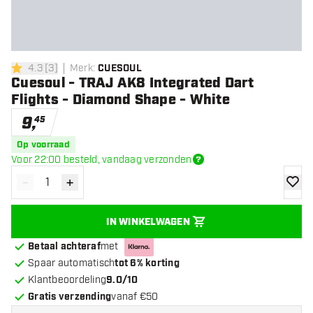
4.3
[
3
]
Merk
:
CUESOUL
4.3 score sterren
Cuesoul - TRAJ AK8 Integrated Dart
Flights - Diamond Shape - White
9
,
45
Op voorraad
Voor 22:00 besteld, vandaag verzonden
-
+
Verminder hoeveelheid
Verhoog hoeveelheid
toevoe
IN WINKELWAGEN
Betaal achteraf
met
Spaar automatisch
tot 6% korting
Klantbeoordeling
9.0/10
Gratis verzending
vanaf €50