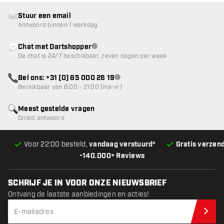
Stuur een email
Antwoord binnen 1 werkdag
Chat met Dartshopper
klantenservice niet beschikbaar
De chat is 24/7 beschikbaar, zeven dagen per week
Bel ons: +31 (0) 85 000 26 19
klantenservice niet beschikbaar
Bereikbaar van 8:00 - 21:00 (ma-vr)
Meest gestelde vragen
Direct antwoord
Voor 22:00 besteld,
vandaag verstuurd*
Gratis verzen
•
140.000+ Reviews
SCHRIJF JE IN VOOR ONZE NIEUWSBRIEF
Ontvang de laatste aanbiedingen en acties!
Schr