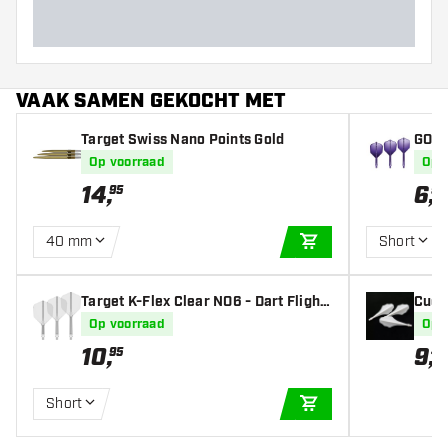
VAAK SAMEN GEKOCHT MET
Target Swiss Nano Points Gold
GOAT 
hts
Op voorraad
Op 
14
,
6
,
95
95
40 mm
Short
IN WINKELWAGEN
Target K-Flex Clear NO6 - Dart Flight
Cues
s
light
Op voorraad
Op 
10
,
9
,
95
45
Short
IN WINKELWAGEN