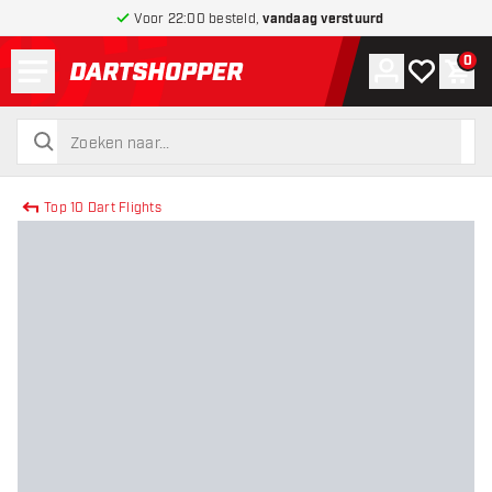
Voor 22:00 besteld,
vandaag verstuurd
Menu
0
Account
Mijn verlang
Win
terug naar home pagina
zoeken
zoeken
Top 10 Dart Flights