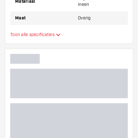
Materiaal
ineen
Maat
Overig
Flights en shafts
Toon alle specificaties
Type
ineen
Flexibiliteit
Hoofdkleur