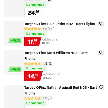
open reviews drawer
0.0 (0)
0 score sterren
Op voorraad
24
,
99
Target K-Flex Luke Littler NO2 - Dart Flights
toevoe
open reviews drawer
4.9 (128)
4.9 score sterren
Op voorraad
Adviesprijs:
-
40
%
11
,
99
19,99
Target K-Flex Scott Williams NO2 - Dart
toevoe
Flights
open reviews drawer
4.9 (12)
4.9 score sterren
Op voorraad
-
40
%
Adviesprijs:
14
,
99
24,99
Target K-Flex Nathan Aspinall Red NO6 - Dart
toevoe
Flights
open reviews drawer
4.8 (31)
4.8 score sterren
Op voorraad