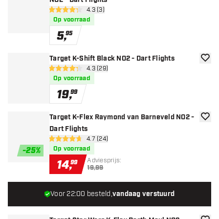
NO2 - Dart Flights
open reviews drawer
4.3 (3)
4.3 score sterren
Op voorraad
5
,
95
Target K-Shift Black NO2 - Dart Flights
toevoe
open reviews drawer
4.3 (29)
4.3 score sterren
Op voorraad
19
,
99
Target K-Flex Raymond van Barneveld NO2 -
toevoe
Dart Flights
open reviews drawer
4.7 (24)
4.7 score sterren
Op voorraad
-
25
%
Adviesprijs:
14
,
99
19,99
Voor 22:00 besteld,
vandaag verstuurd