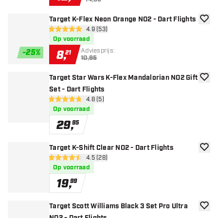
Target K-Flex Neon Orange NO2 - Dart Flights
toevoe
open reviews drawer
4.9 (53)
4.9 score sterren
Op voorraad
Adviesprijs:
-
25
%
8
,
21
10,95
Target Star Wars K-Flex Mandalorian NO2 Gift
toevoe
Set - Dart Flights
open reviews drawer
4.8 (5)
4.8 score sterren
Op voorraad
29
,
95
Target K-Shift Clear NO2 - Dart Flights
toevoe
open reviews drawer
4.5 (28)
4.5 score sterren
Op voorraad
19
,
99
Target Scott Williams Black 3 Set Pro Ultra
toevoe