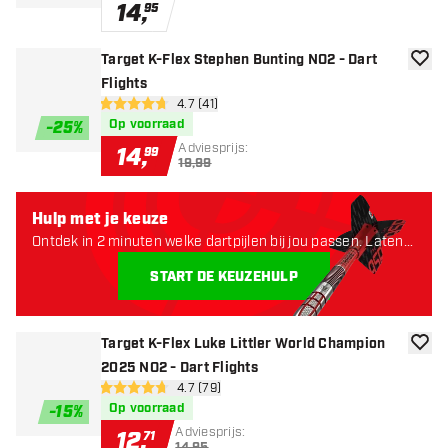
14
,
95
Target K-Flex Stephen Bunting NO2 - Dart
toevoe
Flights
open reviews drawer
4.7 (41)
4.7 score sterren
Op voorraad
-
25
%
Adviesprijs:
14
,
99
19,99
Hulp met je keuze
Ontdek in 2 minuten welke dartpijlen bij jou passen. Laten
starten:
START DE KEUZEHULP
Target K-Flex Luke Littler World Champion
toevoe
2025 NO2 - Dart Flights
open reviews drawer
4.7 (79)
4.7 score sterren
Op voorraad
-
15
%
Adviesprijs:
12
,
71
14,95