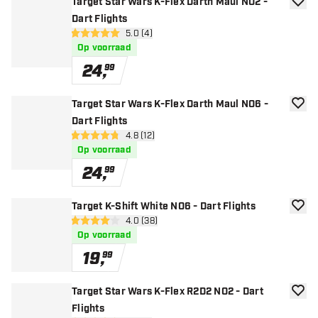
Target Star Wars K-Flex Darth Maul NO2 -
toevoe
Dart Flights
open reviews drawer
5.0 (4)
5 score sterren
Op voorraad
24
,
99
Target Star Wars K-Flex Darth Maul NO6 -
toevoe
Dart Flights
open reviews drawer
4.8 (12)
4.8 score sterren
Op voorraad
24
,
99
Target K-Shift White NO6 - Dart Flights
toevoe
open reviews drawer
4.0 (38)
4 score sterren
Op voorraad
19
,
99
Target Star Wars K-Flex R2D2 NO2 - Dart
toevoe
Flights