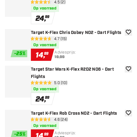
open reviews drawer
4.5 (2)
4.5 score sterren
Op voorraad
24
,
99
Target K-Flex Chris Dobey NO2 - Dart Flights
toevoe
open reviews drawer
4.7 (15)
4.7 score sterren
Op voorraad
Adviesprijs:
-
25
%
14
,
99
19,99
Target Star Wars K-Flex R2D2 NO6 - Dart
toevoe
Flights
open reviews drawer
5.0 (10)
5 score sterren
Op voorraad
24
,
99
Target K-Flex Rob Cross NO2 - Dart Flights
toevoe
open reviews drawer
4.6 (24)
4.6 score sterren
Op voorraad
Adviesprijs:
-
25
%
14
,
99