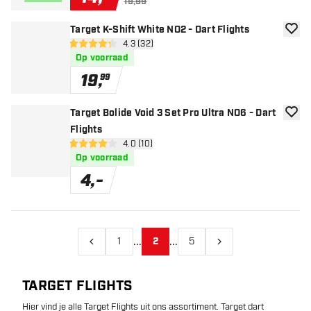
19,99
Target K-Shift White NO2 - Dart Flights
toevoe
open reviews drawer
4.3 (32)
4.3 score sterren
Op voorraad
19
,
99
Target Bolide Void 3 Set Pro Ultra NO6 - Dart
toevoe
Flights
open reviews drawer
4.0 (10)
4 score sterren
Op voorraad
4
,
-
...
...
1
2
5
Vorige
Volgende
TARGET FLIGHTS
Hier vind je alle Target Flights uit ons assortiment. Target dart