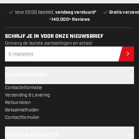
Voor 22:00 besteld,
vandaag verstuurd*
Gratis verzen
•
140.000+ Reviews
SCHRIJF JE IN VOOR ONZE NIEUWSBRIEF
Ontvang de laatste aanbiedingen en acties!
Schr
KLANTENSERVICE
Contactinformatie
Verzending & Levering
Retourneren
Betaalmethoden
Contactformulier
OVER ONS & DIENSTEN