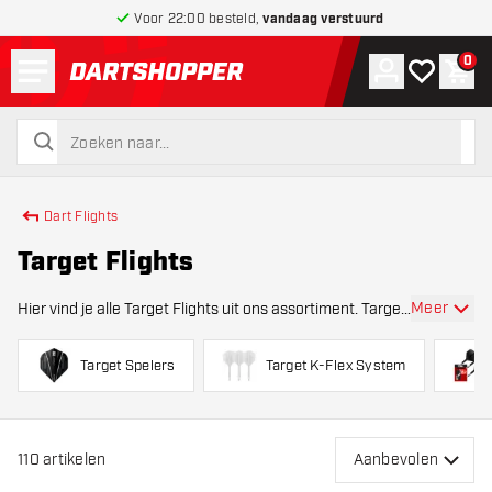
Voor 22:00 besteld,
vandaag verstuurd
Menu
0
Account
Mijn verlang
Win
terug naar home pagina
zoeken
zoeken
Dart Flights
Target Flights
Meer
Hier vind je alle Target Flights uit ons assortiment. Target
dart flights staan bekend om hun hoge kwaliteit, strakke
afwerking en moderne designs. Het merk biedt een
Target Spelers
Target K-Flex System
breed scala aan flights in versch
110
artikelen
Aanbevolen