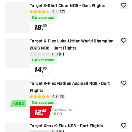
Target K-Shift Clear NO6 - Dart Flights
toevoe
open reviews drawer
4.4 (37)
4.4 score sterren
Op voorraad
19
,
99
Target K-Flex Luke Littler World Champion
toevoe
2026 NO6 - Dart Flights
open reviews drawer
0.0 (0)
0 score sterren
Op voorraad
14
,
95
Target K-Flex Nathan Aspinall NO2 - Dart
toevoe
Flights
open reviews drawer
4.8 (119)
4.8 score sterren
Op voorraad
-
35
%
Adviesprijs:
12
,
99
19,99
Target Xbox K-Flex NO6 - Dart Flights
toevoe