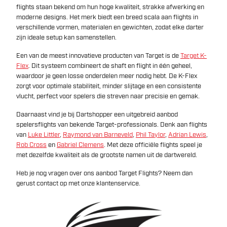
flights staan bekend om hun hoge kwaliteit, strakke afwerking en
moderne designs. Het merk biedt een breed scala aan flights in
verschillende vormen, materialen en gewichten, zodat elke darter
zijn ideale setup kan samenstellen.
Een van de meest innovatieve producten van Target is de
Target K-
Flex
. Dit systeem combineert de shaft en flight in één geheel,
waardoor je geen losse onderdelen meer nodig hebt. De K-Flex
zorgt voor optimale stabiliteit, minder slijtage en een consistente
vlucht, perfect voor spelers die streven naar precisie en gemak.
Daarnaast vind je bij Dartshopper een uitgebreid aanbod
spelersflights van bekende Target-professionals. Denk aan flights
van
Luke Littler
,
Raymond van Barneveld
,
Phil Taylor
,
Adrian Lewis
,
Rob Cross
en
Gabriel Clemens
. Met deze officiële flights speel je
met dezelfde kwaliteit als de grootste namen uit de dartwereld.
Heb je nog vragen over ons aanbod Target Flights? Neem dan
gerust contact op met onze klantenservice.