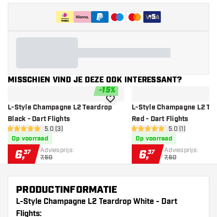
+
5
MISSCHIEN VIND JE DEZE OOK INTERESSANT?
-
15
%
toevoegen aan verlanglijst
L-Style Champagne L2 Teardrop
L-Style Champagne L2 Te
Black - Dart Flights
Red - Dart Flights
open reviews drawer
5.0 (3)
open reviews dr
5.0 (1)
5 score sterren
5 score sterren
Op voorraad
Op voorraad
Adviesprijs:
Adviesprijs:
6
,
6
,
37
37
7,50
7,50
PRODUCTINFORMATIE
L-Style Champagne L2 Teardrop White - Dart
Flights: