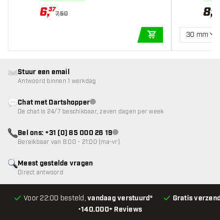
6
,
8
,
37
95
7,50
30 mm
IN WINKELWAGEN
Stuur een email
Antwoord binnen 1 werkdag
Chat met Dartshopper
klantenservice niet beschikbaar
De chat is 24/7 beschikbaar, zeven dagen per week
Bel ons: +31 (0) 85 000 26 19
klantenservice niet beschikbaar
Bereikbaar van 8:00 - 21:00 (ma-vr)
Meest gestelde vragen
Direct antwoord
Voor 22:00 besteld,
vandaag verstuurd*
Gratis verzen
•
140.000+ Reviews