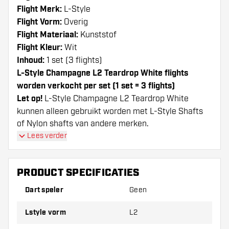
Flight Merk:
L-Style
Flight Vorm:
Overig
Flight Materiaal:
Kunststof
Flight Kleur:
Wit
Inhoud:
1 set (3 flights)
L-Style Champagne L2 Teardrop White flights
worden verkocht per set (1 set = 3 flights)
Let op!
L-Style Champagne L2 Teardrop White
kunnen alleen gebruikt worden met L-Style Shafts
of Nylon shafts van andere merken.
Dartshopper tip!
Lees verder
Zorg dat je voldoende flights en shafts achter
PRODUCT SPECIFICATIES
de hand hebt. Deze kunnen slijten of kapot gaan
door gebruik.
Dart speler
Geen
Lstyle vorm
L2
Probeer eens een andere vorm, materiaal of