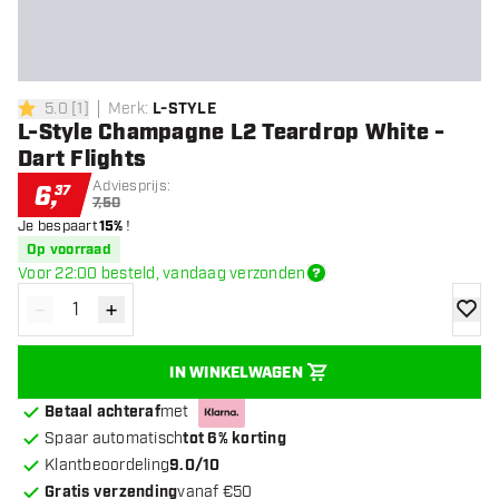
5.0
[
1
]
Merk
:
L-STYLE
5 score sterren
L-Style Champagne L2 Teardrop White -
Dart Flights
Adviesprijs:
6
,
37
7,50
Je bespaart
15%
!
Op voorraad
Voor 22:00 besteld, vandaag verzonden
-
+
Verminder hoeveelheid
Verhoog hoeveelheid
toevoe
IN WINKELWAGEN
Betaal achteraf
met
Spaar automatisch
tot 6% korting
Klantbeoordeling
9.0/10
Gratis verzending
vanaf €50