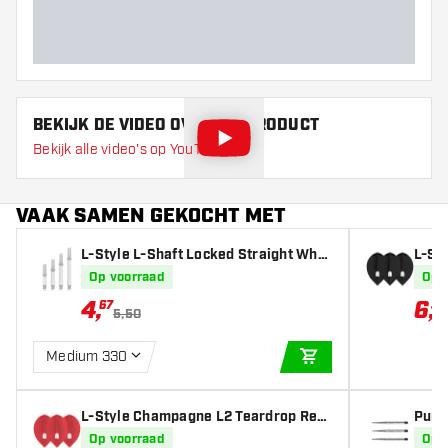
BEKIJK DE VIDEO OVER DIT PRODUCT
Bekijk alle video's op YouTube
VAAK SAMEN GEKOCHT MET
L-Style L-Shaft Locked Straight Whit
L-St
e - Dart Shafts
k - D
Op voorraad
Op 
4
,
6
,
67
37
5,50
Medium 330
IN WINKELWAGEN
L-Style Champagne L2 Teardrop Red
Punk
- Dart Flights
Op voorraad
Op 