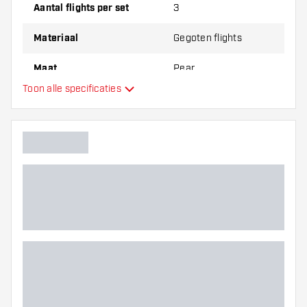
dikte van de flights om erachter te komen
Aantal flights per set
3
welke variant het beste bij je past!
Materiaal
Gegoten flights
Maat
Pear
Toon alle specificaties
Type
Flexibiliteit
Hoofdkleur