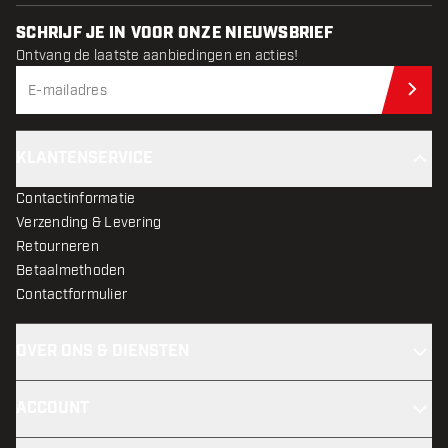
SCHRIJF JE IN VOOR ONZE NIEUWSBRIEF
Ontvang de laatste aanbiedingen en acties!
Schr
KLANTENSERVICE
Contactinformatie
Verzending & Levering
Retourneren
Betaalmethoden
Contactformulier
OVER ONS & DIENSTEN
ACCOUNT