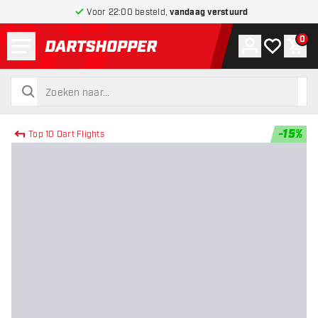
Voor 22:00 besteld,
vandaag verstuurd
Menu
0
Account
Mijn verlang
Win
terug naar home pagina
zoeken
zoeken
-
15
%
Top 10 Dart Flights