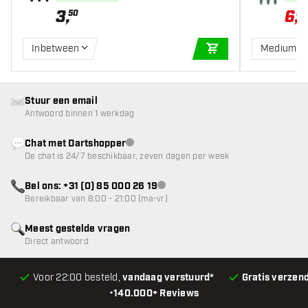
3
,
6
,
50
59
Inbetween
Medium 3
IN WINKELWAGEN
Stuur een email
Antwoord binnen 1 werkdag
Chat met Dartshopper
klantenservice niet beschikbaar
De chat is 24/7 beschikbaar, zeven dagen per week
Bel ons: +31 (0) 85 000 26 19
klantenservice niet beschikbaar
Bereikbaar van 8:00 - 21:00 (ma-vr)
Meest gestelde vragen
Direct antwoord
Voor 22:00 besteld,
vandaag verstuurd*
Gratis verzen
•
140.000+ Reviews