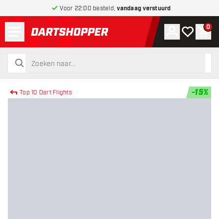
Voor 22:00 besteld,
vandaag verstuurd
Menu
0
Account
Mijn verlang
Win
terug naar home pagina
zoeken
zoeken
-
15
%
Top 10 Dart Flights