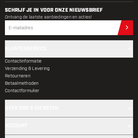
SCHRIJF JE IN VOOR ONZE NIEUWSBRIEF
Ontvang de laatste aanbiedingen en acties!
Schr
KLANTENSERVICE
Contactinformatie
Verzending & Levering
Retourneren
Betaalmethoden
Contactformulier
OVER ONS & DIENSTEN
ACCOUNT