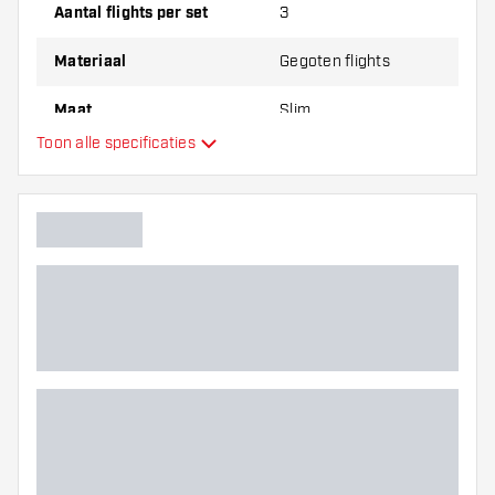
dikte van de flights om erachter te komen
Aantal flights per set
3
welke variant het beste bij je past!
Materiaal
Gegoten flights
Maat
Slim
Toon alle specificaties
Type
Flexibiliteit
Hoofdkleur