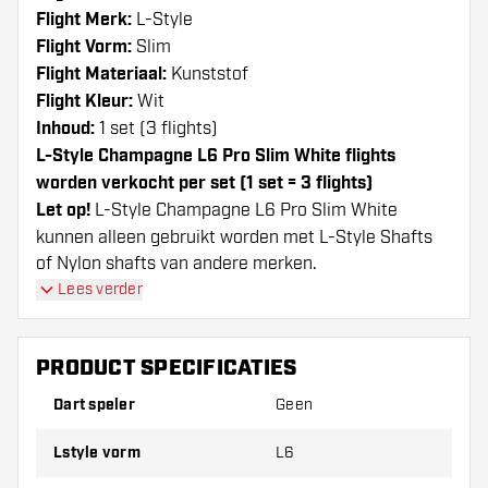
Flight Merk:
L-Style
Flight Vorm:
Slim
Flight Materiaal:
Kunststof
Flight Kleur:
Wit
Inhoud:
1 set (3 flights)
L-Style Champagne L6 Pro Slim White flights
worden verkocht per set (1 set = 3 flights)
Let op!
L-Style Champagne L6 Pro Slim White
kunnen alleen gebruikt worden met L-Style Shafts
of Nylon shafts van andere merken.
Dartshopper tip!
Lees verder
Zorg dat je voldoende flights en shafts achter
PRODUCT SPECIFICATIES
de hand hebt. Deze kunnen slijten of kapot gaan
door gebruik.
Dart speler
Geen
Lstyle vorm
L6
Probeer eens een andere vorm, materiaal of