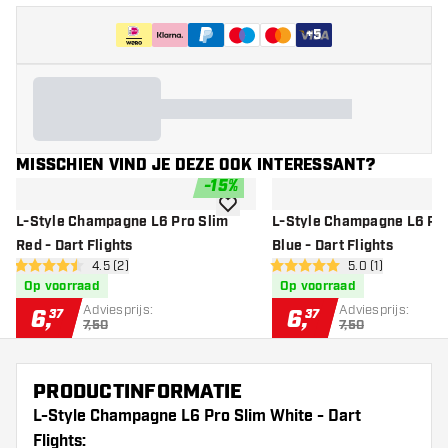
+
5
MISSCHIEN VIND JE DEZE OOK INTERESSANT?
-
15
%
toevoegen aan verlanglijst
L-Style Champagne L6 Pro Slim
L-Style Champagne L6 Pro
Red - Dart Flights
Blue - Dart Flights
open reviews drawer
4.5 (2)
open reviews dr
5.0 (1)
4.5 score sterren
5 score sterren
Op voorraad
Op voorraad
Adviesprijs:
Adviesprijs:
6
,
6
,
37
37
7,50
7,50
PRODUCTINFORMATIE
L-Style Champagne L6 Pro Slim White - Dart
Flights: