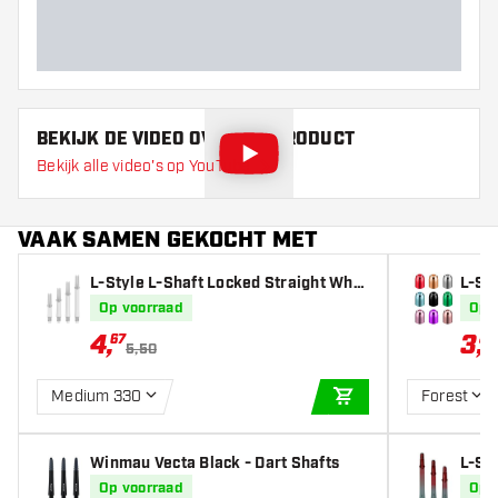
BEKIJK DE VIDEO OVER DIT PRODUCT
Bekijk alle video's op YouTube
VAAK SAMEN GEKOCHT MET
L-Style L-Shaft Locked Straight Whit
L-St
e - Dart Shafts
ings
Op voorraad
Op 
4
,
3
,
67
82
5,50
Medium 330
Forest
IN WINKELWAGEN
Winmau Vecta Black - Dart Shafts
L-St
traig
Op voorraad
Op 