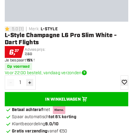
5.0
[
1
]
Merk
:
L-STYLE
5 score sterren
L-Style Champagne L6 Pro Slim White -
Dart Flights
Adviesprijs:
6
,
37
7,50
Je bespaart
15%
!
Op voorraad
Voor 22:00 besteld, vandaag verzonden
-
+
Verminder hoeveelheid
Verhoog hoeveelheid
toevoe
IN WINKELWAGEN
Betaal achteraf
met
Spaar automatisch
tot 6% korting
Klantbeoordeling
9.0/10
Gratis verzending
vanaf €50